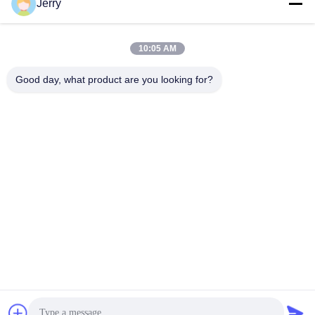
Jerry
সোশ্যাল মিডিয়া
10:05 AM
দ্রুত যোগাযোগ
Good day, what product are you looking for?
টেলিফোন
86-28-8883- 2969
ই-মেইল
jerry@goleadmedical.com
ঠিকানা
03/03/01, No.366, নর্থ হুপান রোড, নিউ তিয়ানফু জোন, চায়না(সিচুয়ান) ফ্রি
ট্রেড এরিয়া, চেংদু, চীন।
গোপনীয়তা নীতি
|
সাইট ম্যাপ
চীন ভাল মানের হ্যান্ডহেল্ড আল্ট্রাসাউন্ড স্ক্যানার সরবরাহকারী. কপিরাইট © 2023-2026